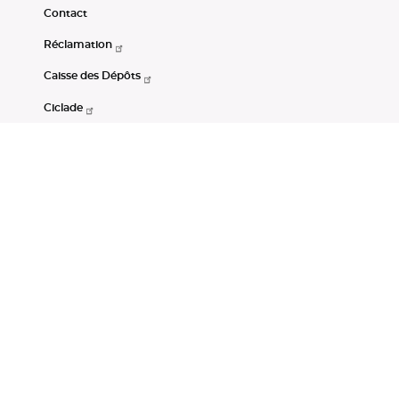
Contact
Réclamation
Caisse des Dépôts
Ciclade
CDC-Net
Consignations
Portail Open Data CDC
Restez connectés
LinkedIn
Youtube
Instagram
RSS
Mentions légales
CGU
Données personnelles