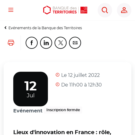
Menu
Aller
Aller
Ouvrir
Rechercher
au
au
les
contenu
menu
outils
Evénements de la Banque des Territoires
principal
principal
d'accessibilité
Lancer l'impression
Partager cette page sur Facebook
Partager cette page sur Linkedin
Partager cette page sur Twitter
Partager cette page sur Co
Le 12 juillet 2022
12
De 11h00 à 12h30
Jul
Inscription fermée
Evénement
Lieux d'innovation en France : rôle,