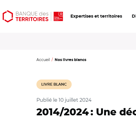
Aller
Aller
Ouvrir
Expertises et territoires
D
au
au
les
contenu
menu
outils
principal
principal
d'accessibilité
Accueil
Nos livres blancs
LIVRE BLANC
Publié le
10 juillet 2024
2014/2024 : Une dé