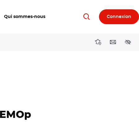
Qui sommes-nous
Connexion
Rechercher
Directions région
Contact
Acces
 SEMOp