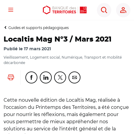
Menu
Aller
Aller
Ouvrir
Rechercher
au
au
les
contenu
menu
outils
Guides et supports pédagogiques
principal
principal
d'accessibilité
Localtis Mag N°3 / Mars 2021
Publié le
17 mars 2021
Vieillissement, Logement social, Numérique, Transport et mobilité
décarbonée
Lancer l'impression
Partager cette page sur Facebook
Partager cette page sur Linkedin
Partager cette page sur Twitter
Partager cette page sur Co
Cette nouvelle édition de Localtis Mag, réalisée à
l'occasion du Printemps des Territoires, a été conçue
pour nourrir les réflexions, mais également pour
vous permettre de mieux appréhender nos
solutions au service de l'intérêt général et de la