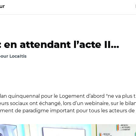
ur
en attendant l’acte II…
pour Localtis
an quinquennal pour le Logement d’abord "ne va plus tar
leurs sociaux ont échangé, lors d’un webinaire, sur le bil
ement de paradigme important pour tous les acteurs de
bconférence/ Sylvain Mathieu, Nathalie Latour et Thierry Asseli