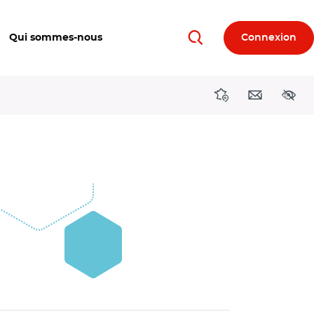
Qui sommes-nous
Connexion
Rechercher
Directions région
Contact
Acces