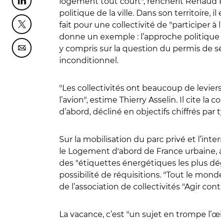
logement tout court
"
, renchérit Renaud 
Partager cette page sur Linkedin
politique de la ville. Dans son territoire,
fait pour une collectivité de
"
participer à
Partager cette page sur Twitter
donne un exemple : l’approche politique
y compris sur la question du permis de sé
Partager cette page sur Courriel
inconditionnel.
"
Les collectivités ont beaucoup de levier
l’avion
"
, estime Thierry Asselin. Il cite 
d’abord, décliné en objectifs chiffrés par
Sur la mobilisation du parc privé et l’in
le Logement d'abord de France urbaine, 
des
"
étiquettes énergétiques les plus d
possibilité de réquisitions.
"
Tout le monde
de l’association de collectivités
"Agir cont
La vacance, c’est "
un sujet en trompe l’œi