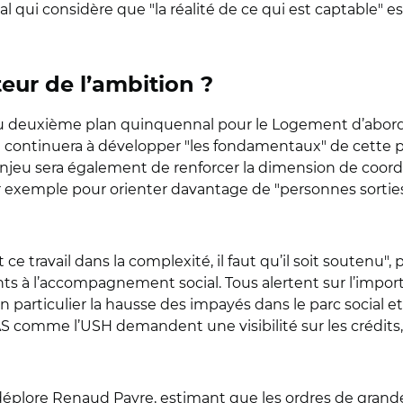
ihal qui considère que
"
la réalité de ce qui est captable
"
es
eur de l’ambition ?
du deuxième plan quinquennal pour le Logement d’abor
t continuera à développer
"
les fondamentaux
"
de cette po
’enjeu sera également de renforcer la dimension de coord
par exemple pour orienter davantage de
"
personnes sorti
 travail dans la complexité, il faut qu’il soit soutenu
"
, 
s à l’accompagnement social. Tous alertent sur l’importa
 particulier la hausse des impayés dans le parc social e
FAS comme l’USH demandent une visibilité sur les crédi
 déplore Renaud Payre, estimant que les ordres de grand