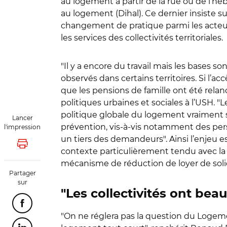
au logement à partir de la rue ou de l’
au logement (Dihal). Ce dernier insiste su
changement de pratique parmi les acteurs
les services des collectivités territoriales.
"
Il y a encore du travail mais les bases son
observés dans certains territoires. Si l’a
que les pensions de famille ont été relan
politiques urbaines et sociales à l’USH.
"
L
politique globale du logement vraiment
Lancer
prévention, vis-à-vis notamment des per
l'impression
un tiers des demandeurs
"
. Ainsi l’enjeu 
Lancer l'impression
contexte particulièrement tendu avec la
mécanisme de réduction de loyer de solid
Partager
sur
"
Les collectivités ont bea
Partager cette page sur Facebook
"
On ne réglera pas la question du Logeme