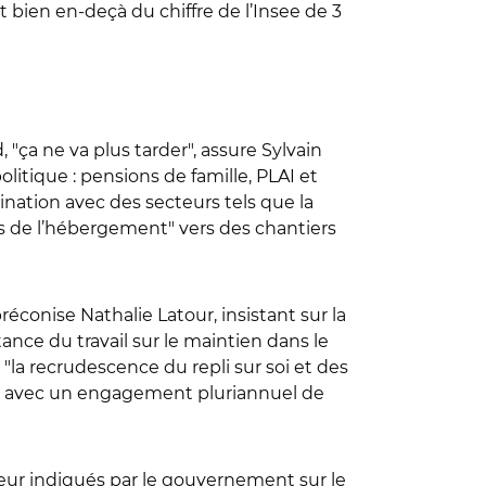
t bien en-deçà du chiffre de l’Insee de 3
d,
"
ça ne va plus tarder
"
, assure Sylvain
litique : pensions de famille, PLAI et
ination avec des secteurs tels que la
es de l’hébergement
"
vers des chantiers
préconise Nathalie Latour, insistant sur la
nce du travail sur le maintien dans le
t
"
la recrudescence du repli sur soi et des
ts, avec un engagement pluriannuel de
eur indiqués par le gouvernement sur le