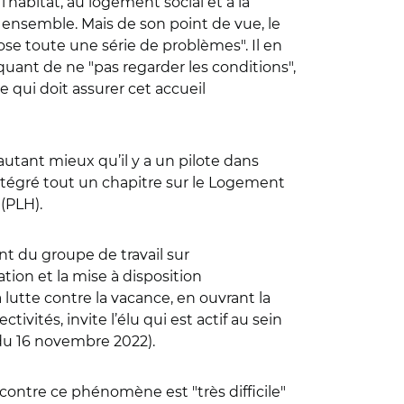
’habitat, au logement social et à la
ler ensemble. Mais de son point de vue, le
pose toute une série de problèmes
"
. Il en
iquant de ne
"
pas regarder les conditions
"
,
e qui doit assurer cet accueil
autant mieux qu’il y a un pilote dans
intégré tout un chapitre sur le Logement
 (PLH).
nt du groupe de travail sur
tion et la mise à disposition
 lutte contre la vacance, en ouvrant la
ectivités, invite l’élu qui est actif au sein
u 16 novembre 2022
).
tte contre ce phénomène est
"
très difficile
"