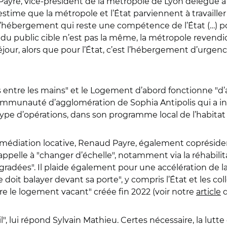
Payre, vice-président de la métropole de Lyon délégué à l
 il estime que la métropole et l’État parviennent à travail
 l’hébergement qui reste une compétence de l’État (…) 
 du public cible n’est pas la même, la métropole revend
jour, alors que pour l’État, c’est l’hébergement d’urgenc
s entre les mains
"
et le Logement d’abord fonctionne
"
d’
la communauté d’agglomération de Sophia Antipolis qui a 
 type d’opérations, dans son programme local de l’habitat
termédiation locative, Renaud Payre, également copréside
appelle à
"
changer d’échelle
",
notamment via la réhabilita
égradées
"
. Il plaide également pour une accélération de la
 doit balayer devant sa porte
"
, y compris l’État et les coll
re le logement vacant" créée fin 2022 (voir notre
article
d
l
"
, lui répond Sylvain Mathieu. Certes nécessaire, la lu