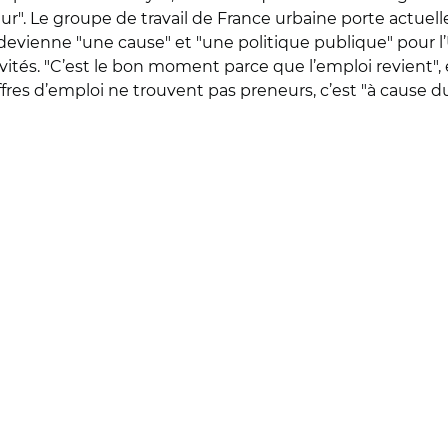
eur
"
. Le groupe de travail de France urbaine porte actu
e devienne
"
une cause
"
et
"
une politique publique
"
pour l
vités.
"
C’est le bon moment parce que l’emploi revient
"
,
 offres d’emploi ne trouvent pas preneurs, c’est
"
à cause d