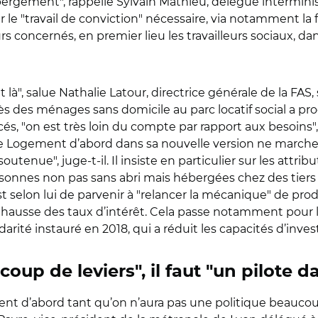
hébergement
"
, rappelle Sylvain Mathieu, délégué interminis
r le
"
travail de conviction
"
nécessaire, via notamment la 
 concernés, en premier lieu les travailleurs sociaux, da
t là
"
, salue Nathalie Latour, directrice générale de la FAS,
ccès des ménages sans domicile au parc locatif social a p
cés,
"
on est très loin du compte par rapport aux besoins
"
e Logement d’abord dans sa nouvelle version ne marchera
 soutenue
"
, juge-t-il. Il insiste en particulier sur les att
sonnes non pas sans abri mais hébergées chez des tiers 
est selon lui de parvenir à
"
relancer la mécanique
"
de prod
 hausse des taux d’intérêt. Cela passe notamment pour 
arité instauré en 2018, qui a réduit les capacités d’in
ucoup de leviers
", il faut "
un pilote da
nt d’abord tant qu’on n’aura pas une politique beaucou