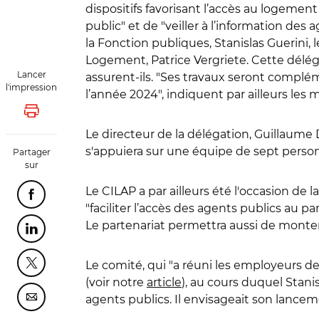
dispositifs favorisant l’accès au logemen
public" et de "veiller à l’information de
la Fonction publiques, Stanislas Guerini
Logement, Patrice Vergriete. Cette délég
Lancer
assurent-ils. "Ses travaux seront complé
l'impression
l’année 2024", indiquent par ailleurs les m
Lancer l'impression
Le directeur de la délégation, Guillaume De
s'appuiera sur une équipe de sept perso
Partager
sur
Le CILAP a par ailleurs été l'occasion de
Partager cette page sur Facebook
"faciliter l’accès des agents publics au pa
Le partenariat permettra aussi de monter
Partager cette page sur Linkedin
Le comité, qui "a réuni les employeurs des
Partager cette page sur Twitter
(voir notre
article
), au cours duquel Stani
agents publics. Il envisageait son lancemen
Partager cette page sur Courriel