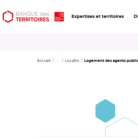
Aller
Aller
Ouvrir
Expertises et territoires
D
au
au
les
contenu
menu
outils
principal
principal
d'accessibilité
Accueil
...
Localtis
Logement des agents publics