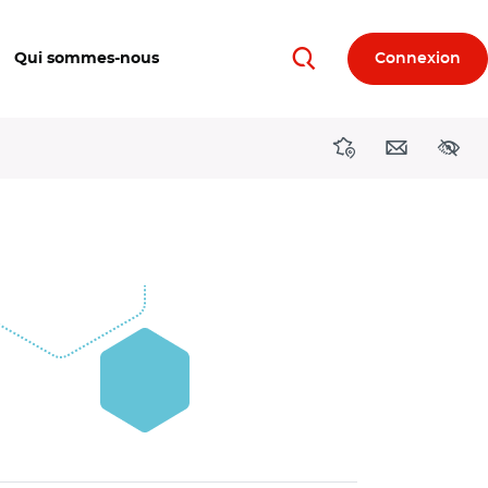
Qui sommes-nous
Connexion
Rechercher
Directions région
Contact
Acces