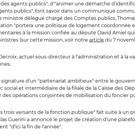
t des agents publics", d'"animer une démarche d’identific
s agents publics", font savoir dans un communiqué commun
, le ministre délégué chargé des Comptes publics, Thoma
ation "portera
une politique de logement coordonnée ent
mentaires à la mission confiée au député David Amiel qu
inistres (sur cette mission, voir notre
article
du 7 novemb
croix, actuel sous-directeur à l’administration et à la val
nnes.
 la signature d'un "partenariat ambitieux" entre le gouv
rc social et intermédiaire de la filiale de la Caisse des Dé
 des opérations conjointes de mobilisation du foncier p
 trois versants de la fonction publique" fait suite à un p
slas Guerini a annoncé le projet de création d'une plate
t "d'ici la fin de l'année".