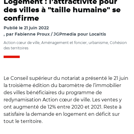
Logement : l’attractivité pour
des villes à "taille humaine" se
confirme
Publié le
21 juin 2022
par
Fabienne Proux / JGPmedia pour Localtis
Action cœur de ville, Aménagement et foncier, urbanisme, Cohésion
des territoires
Le Conseil supérieur du notariat a présenté le 21 juin
la troisième édition du baromètre de l’immobilier
des villes bénéficiaires du programme de
redynamisation Action cœur de ville. Les ventes y
ont augmenté de 12% entre 2020 et 2021. Reste à
satisfaire la demande en logement en déficit sur
tout le territoire.
© 3e Baromètre de l’immobilier des villes moyennes
Notaires de France / Action cœur de ville