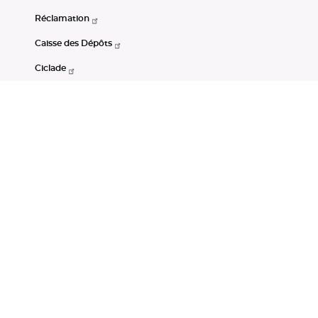
Réclamation
Caisse des Dépôts
Ciclade
CDC-Net
Consignations
Portail Open Data CDC
Restez connectés
LinkedIn
Youtube
Instagram
RSS
Mentions légales
CGU
Données personnelles
Accessibilité : non conforme
DSP2