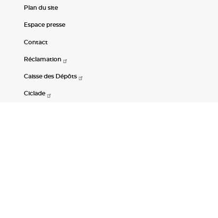
Plan du site
Espace presse
Contact
Réclamation
Caisse des Dépôts
Ciclade
CDC-Net
Consignations
Portail Open Data CDC
Restez connectés
LinkedIn
Youtube
Instagram
RSS