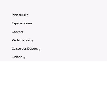
Plan du site
Espace presse
Contact
Réclamation
Caisse des Dépôts
Ciclade
CDC-Net
Consignations
Portail Open Data CDC
Restez connectés