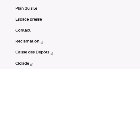
Plan du site
Espace presse
Contact
Réclamation
Caisse des Dépôts
Ciclade
CDC-Net
Consignations
Portail Open Data CDC
Restez connectés
LinkedIn
Youtube
Instagram
RSS