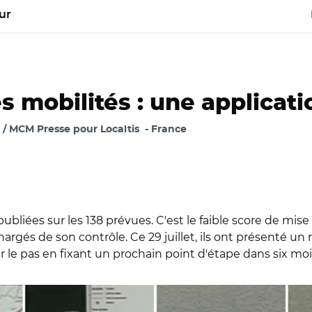
ur
s mobilités : une applicati
/ MCM Presse pour Localtis
France
liées sur les 138 prévues. C'est le faible score de mise 
rgés de son contrôle. Ce 29 juillet, ils ont présenté un r
 le pas en fixant un prochain point d'étape dans six moi
ale/ Marie-Noëlle Battistel, Jean-Marie Sermier, Zivka Park et J