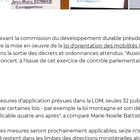
 devant la commission du développement durable présid
de la mise en oeuvre de la
loi d'orientation des mobilités
 la sortie des décrets et ordonnances attendus. "Aussi bell
concert, à l'issue de cet exercice de contrôle parlementair
mesures d'application prévues dans la LOM, seules 32 pub
ar certaines lois - par exemple la loi montagne et son d
icable quatre ans après", a comparé Marie-Noëlle Battist
es mesures seront prochainement applicables, seize n'o
78 restent dans les limbes des directions ministérielles al