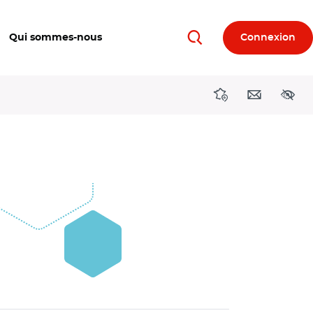
Qui sommes-nous
Connexion
Rechercher
Directions région
Contact
Acces