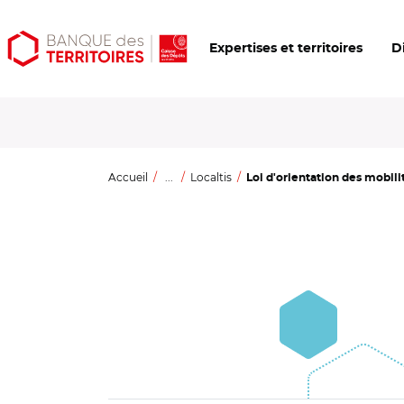
Aller
Aller
Ouvrir
Expertises et territoires
D
au
au
les
contenu
menu
outils
principal
principal
d'accessibilité
Accueil
...
Localtis
Loi d'orientation des mobilit