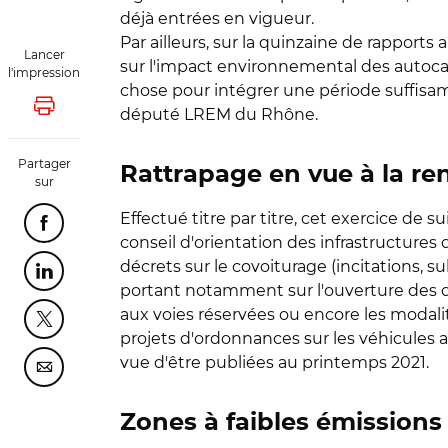
déjà entrées en vigueur.
Par ailleurs, sur la quinzaine de rapports
Lancer
sur l'impact environnemental des autocars
l'impression
chose pour intégrer une période suffisamm
Lancer l'impression
député LREM du Rhône.
Partager
Rattrapage en vue à la re
sur
Effectué titre par titre, cet exercice de su
Partager cette page sur Facebook
conseil d'orientation des infrastructures d
décrets sur le covoiturage (incitations, su
Partager cette page sur Linkedin
portant notamment sur l'ouverture des d
aux voies réservées ou encore les modali
Partager cette page sur Twitter
projets d'ordonnances sur les véhicules 
vue d'être publiées au printemps 2021.
Partager cette page sur Courriel
Zones à faibles émissions 