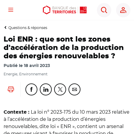
Menu
Aller
Aller
Ouvrir
Rechercher
au
au
les
contenu
menu
outils
Questions & réponses
principal
principal
d'accessibilité
Loi ENR : que sont les zones
d'accélération de la production
des énergies renouvelables ?
Publié le
18 avril 2023
Energie, Environnement
Lancer l'impression
Partager cette page sur Facebook
Partager cette page sur Linkedin
Partager cette page sur Twitter
Partager cette page sur Co
La loi n° 2023-175 du 10 mars 2023 relative
Contexte :
à l’accélération de la production d’énergies
renouvelables, dite loi « ENR », contient un arsenal
de mesures visant à favoriser la production de