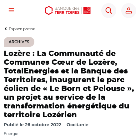
Menu
Aller
Aller
Ouvrir
Rechercher
au
au
les
contenu
menu
outils
Espace presse
principal
principal
d'accessibilité
ARCHIVES
Lozère : La Communauté de
Communes Cœur de Lozère,
TotalEnergies et la Banque des
Territoires, inaugurent le parc
éolien de « Le Born et Pelouse »,
un projet au service de la
transformation énergétique du
territoire Lozérien
Publié le
26 octobre 2022
Occitanie
Energie