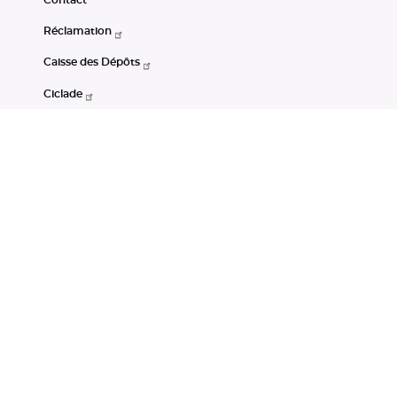
Réclamation
Caisse des Dépôts
Ciclade
CDC-Net
Consignations
Portail Open Data CDC
Restez connectés
LinkedIn
Youtube
Instagram
RSS
Mentions légales
CGU
Données personnelles
Accessibilité : non conforme
DSP2