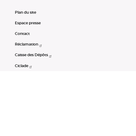
Plan du site
Espace presse
Contact
Réclamation
Caisse des Dépôts
Ciclade
CDC-Net
Consignations
Portail Open Data CDC
Restez connectés
LinkedIn
Youtube
Instagram
RSS