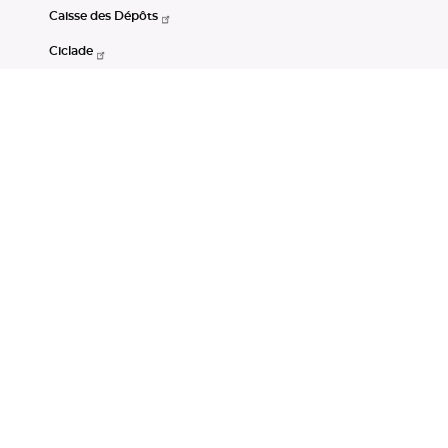
Caisse des Dépôts
Ciclade
CDC-Net
Consignations
Portail Open Data CDC
Restez connectés
LinkedIn
Youtube
Instagram
RSS
Mentions légales
CGU
Données personnelles
Accessibilité : non conforme
DSP2
Instruments financiers
Gestion des cookies
© Banque des Territoires 2026. Tous droits réservés.