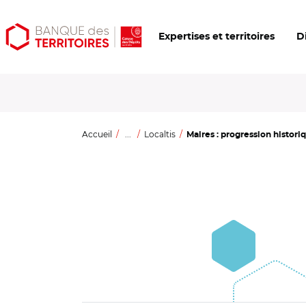
Aller
Aller
Ouvrir
Expertises et territoires
D
au
au
les
contenu
menu
outils
principal
principal
d'accessibilité
Accueil
...
Localtis
Maires : progression histori