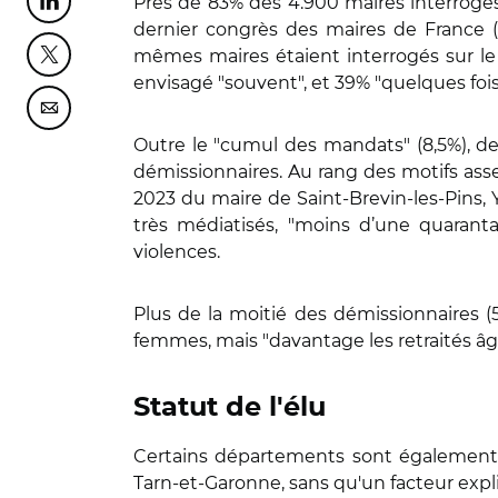
Près de 83% des 4.900 maires interrogé
Partager cette page sur Linkedin
dernier congrès des maires de France 
mêmes maires étaient interrogés sur le f
Partager cette page sur Twitter
envisagé "souvent", et 39% "quelques fois
Partager cette page sur Courriel
Outre le "cumul des mandats" (8,5%), des 
démissionnaires. Au rang des motifs asse
2023 du maire de Saint-Brevin-les-Pins,
très médiatisés, "moins d’une quarant
violences.
Plus de la moitié des démissionnaires 
femmes, mais "davantage les retraités âgés
Statut de l'élu
Certains départements sont également p
Tarn-et-Garonne, sans qu'un facteur expl