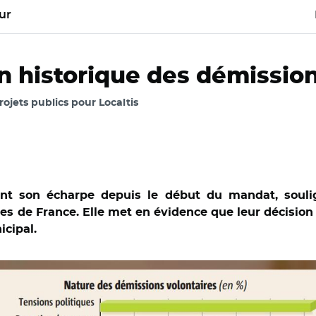
ur
on historique des démissio
Projets publics pour Localtis
ent son écharpe depuis le début du mandat, soul
res de France. Elle met en évidence que leur décision 
icipal.
 la démocratie de proximité AMF-CEVIPOF/SciencesPo et Adobe