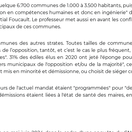
uelque 6.700 communes de 1.000 à 3.500 habitants, puisqu
tion en compétences humaines et donc en ingénierie" 
ial Foucault. Le professeur met aussi en avant les confli
unicipaux de ces communes.
mmunes des autres strates. Toutes tailles de commune
de l’opposition, tantôt, et c’est le cas le plus fréquent, 
es". 31% des édiles élus en 2020 ont jeté l'éponge po
rs municipaux de l'opposition et/ou de la majorité", ce 
est mis en minorité et démissionne, ou choisit de siéger
ours de l'actuel mandat étaient "programmées" pour "des
missions étaient liées à l'état de santé des maires, en 