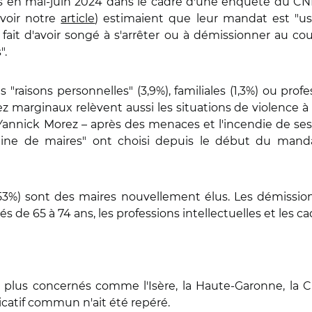
s en mai-juin 2024 dans le cadre d'une enquête du CNR
(voir notre
article
) estimaient que leur mandat est "us
ait d'avoir songé à s'arrêter ou à démissionner au cou
".
"raisons personnelles" (3,9%), familiales (1,3%) ou prof
z marginaux relèvent aussi les situations de violence à 
 Yannick Morez – après des menaces et l'incendie de ses
aine de maires" ont choisi depuis le début du manda
(53%) sont des maires nouvellement élus. Les démiss
 de 65 à 74 ans, les professions intellectuelles et les ca
lus concernés comme l'Isère, la Haute-Garonne, la Ch
icatif commun n'ait été repéré.