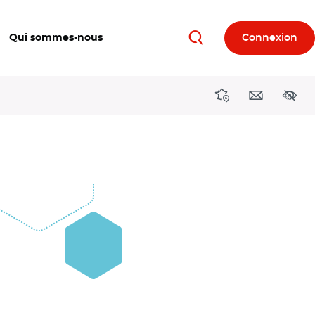
Qui sommes-nous
Connexion
Rechercher
Directions région
Contact
Acces