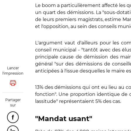
Le boom a particulièrement affecté les q
un quart des démissions. La "sous-dota
de leurs premiers magistrats, estime Mart
et l'opposition, au sein des conseils m
L'argument vaut d'ailleurs pour les co
conseil municipal - "tantôt avec des élus 
principale cause de démission des mair
général "sur des démissions de conseille
Lancer
anticipées à l'issue desquelles le maire 
l'impression
Lancer l'impression
13% des démissions qui ont eu lieu au c
fonction". Une proportion identique de dé
Partager
lassitude" représentaient 5% des cas.
sur
"Mandat usant"
Partager cette page sur Facebook