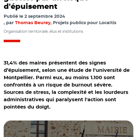
d'épuisement
Publié le
2 septembre 2024
par
Thomas Beurey
, Projets publics pour Localtis
Organisation territoriale, élus et institutions
31,4% des maires présentent des signes
d’épuisement, selon une étude de l'université de
Montpellier. Parmi eux, au moins 1.100 sont
confrontés à un risque de burnout sévère.
Sources de stress, la complexité et les lourdeurs
administratives qui paralysent l'action sont
pointées du doigt.
© Etude de l’Observatoire AMAROK et François GOGLINS -
CC BY-SA 4.0