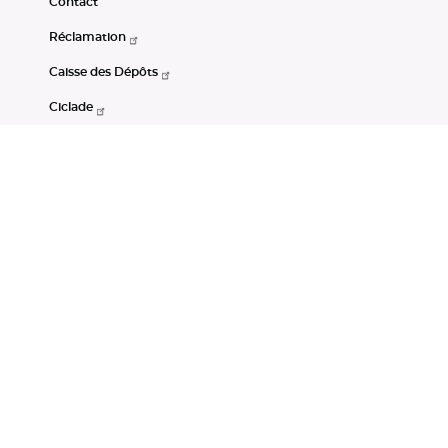
Contact
Réclamation
Caisse des Dépôts
Ciclade
CDC-Net
Consignations
Portail Open Data CDC
Restez connectés
LinkedIn
Youtube
Instagram
RSS
Mentions légales
CGU
Données personnelles
Accessibilité : non conforme
DSP2