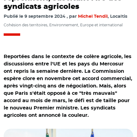
syndicats agricoles
Publié le
9 septembre 2024
par
Michel Tendil
, Localtis
Cohésion des territoires, Environnement, Europe et international
Reportées dans le contexte de colère agricole, les
discussions entre l'UE et les pays du Mercosur
ont repris la semaine dernière. La Commission
espère clore en novembre cet accord commercial,
après vingt-cinq ans de négociation. Mais, alors
que Paris s'était opposé à ce "très mauvais"
accord au mois de mars, le défi est de taille pour
le nouveau Premier ministre. Les syndicats
agricoles ont annoncé la couleur.
© European Union, 2023/ Ursula von der Leyen et Luiz
Inácio Lula da Silva en juin 2023