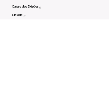
Caisse des Dépôts
Ciclade
CDC-Net
Consignations
Portail Open Data CDC
Restez connectés
LinkedIn
Youtube
Instagram
RSS
Mentions légales
CGU
Données personnelles
Accessibilité : non conforme
DSP2
Instruments financiers
Gestion des cookies