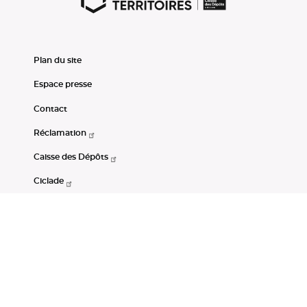
Plan du site
Espace presse
Contact
Réclamation
Caisse des Dépôts
Ciclade
CDC-Net
Consignations
Portail Open Data CDC
Restez connectés