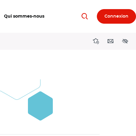
Qui sommes-nous
Connexion
Rechercher
Directions région
Contact
Acces