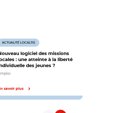
ACTUALITÉ LOCALTIS
ACTUALITÉ
Nouveau logiciel des missions
Nouveau 
locales : une atteinte à la liberté
décrochag
individuelle des jeunes ?
missions
ligne
Emploi
Emploi, Soci
formation
n savoir plus
En savoir pl