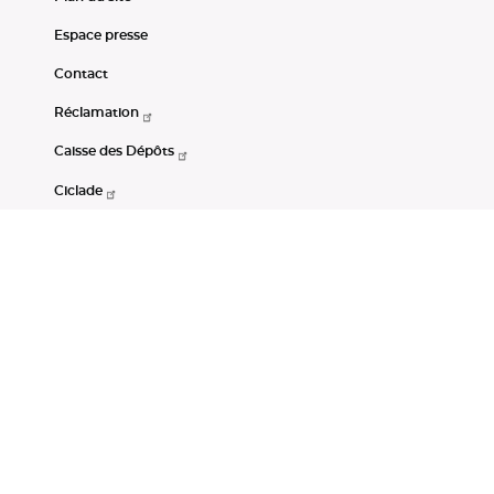
Espace presse
Contact
Réclamation
Caisse des Dépôts
Ciclade
CDC-Net
Consignations
Portail Open Data CDC
Restez connectés
LinkedIn
Youtube
Instagram
RSS