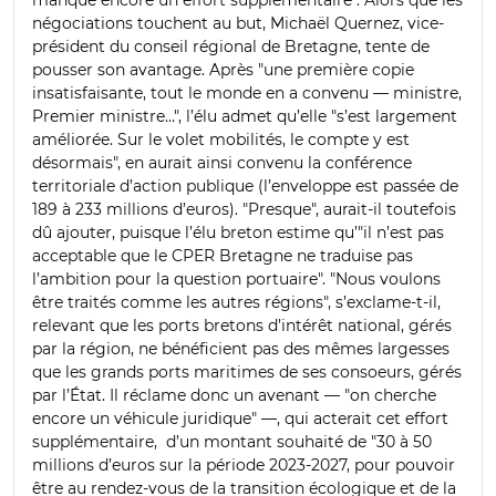
négociations touchent au but, Michaël Quernez, vice-
président du conseil régional de Bretagne, tente de
pousser son avantage. Après "une première copie
insatisfaisante, tout le monde en a convenu — ministre,
Premier ministre…", l’élu admet qu’elle "s’est largement
améliorée. Sur le volet mobilités, le compte y est
désormais", en aurait ainsi convenu la conférence
territoriale d’action publique (l’enveloppe est passée de
189 à 233 millions d’euros). "Presque", aurait-il toutefois
dû ajouter, puisque l’élu breton estime qu’"il n’est pas
acceptable que le CPER Bretagne ne traduise pas
l’ambition pour la question portuaire". "Nous voulons
être traités comme les autres régions", s’exclame-t-il,
relevant que les ports bretons d’intérêt national, gérés
par la région, ne bénéficient pas des mêmes largesses
que les grands ports maritimes de ses consoeurs, gérés
par l’État. Il réclame donc un avenant — "on cherche
encore un véhicule juridique" —, qui acterait cet effort
supplémentaire, d’un montant souhaité de "30 à 50
millions d’euros sur la période 2023-2027, pour pouvoir
être au rendez-vous de la transition écologique et de la