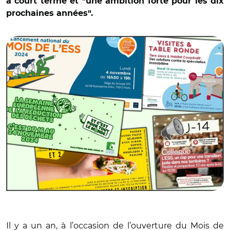
à court terme et "une ambition forte pour les dix
prochaines années".
© AR avec @mois_ESS, @ADT4485, @ReseauRTES,
@eticFR et @ademe
Il y a un an, à l’occasion de l’ouverture du Mois de