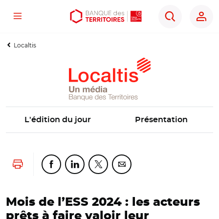
Menu
Aller
Aller
Ouvrir
Rechercher
au
au
les
contenu
menu
outils
Localtis
principal
principal
d'accessibilité
L'édition du jour
Présentation
Lancer l'impression
Partager cette page sur Facebook
Partager cette page sur Linkedin
Partager cette page sur Twitter
Partager cette page sur Co
Mois de l’ESS 2024 : les acteurs
prêts à faire valoir leur