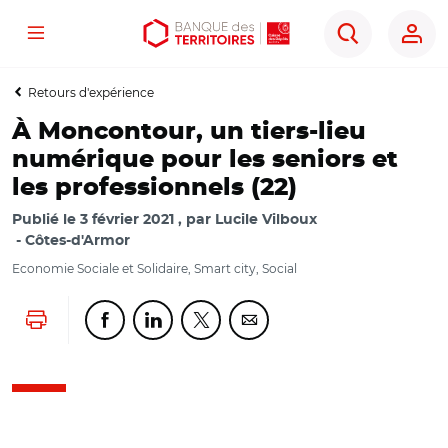
Menu
Aller
Aller
Ouvrir
Rechercher
au
au
les
contenu
menu
outils
Retours d'expérience
principal
principal
d'accessibilité
À Moncontour, un tiers-lieu
numérique pour les seniors et
les professionnels (22)
Publié le
3 février 2021
par
Lucile Vilboux
Côtes-d'Armor
Economie Sociale et Solidaire, Smart city, Social
Lancer l'impression
Partager cette page sur Facebook
Partager cette page sur Linkedin
Partager cette page sur Twitter
Partager cette page sur Co