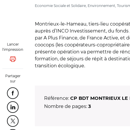
Economie Sociale et Solidaire, Environnement, Tourisme,
Montrieux-le-Hameau, tiers-lieu coopérati
auprès d’INCO Investissement, du fonds 
par A Plus Finance, de France Active, et de
Lancer
coocops (les coopérateurs-copropriétaires
l'impression
présente opération va permettre de réno
formation, de séjours de répit à destinati
Lancer l'impression
transition écologique.
Partager
sur
Partager cette page sur Facebook
Référence:
CP BDT MONTRIEUX LE
Nombre de pages:
3
Partager cette page sur Linkedin
Partager cette page sur Twitter