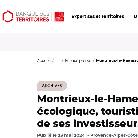
Aller
Aller
Ouvrir
Expertises et territoires
D
au
au
les
contenu
menu
outils
principal
principal
d'accessibilité
Accueil
...
Espace presse
Montrieux-le-Hameau, 
ARCHIVES
Montrieux-le-Hameau
écologique, tourist
de ses investisseur
Publié le
23 mai 2024
Provence-Alpes-Côte