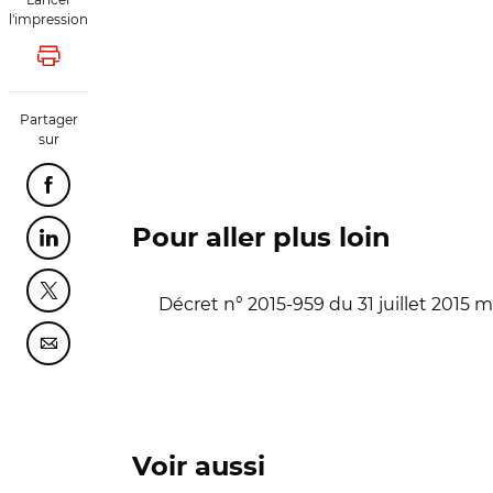
l'impression
Lancer l'impression
Partager
sur
Partager cette page sur Facebook
Pour aller plus loin
Partager cette page sur Linkedin
Partager cette page sur Twitter
Décret n° 2015-959 du 31 juillet 2015 mo
Partager cette page sur Courriel
Voir aussi