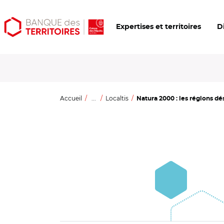
Aller
Aller
Ouvrir
Expertises et territoires
D
au
au
les
contenu
menu
outils
principal
principal
d'accessibilité
Accueil
...
Localtis
Natura 2000 : les régions d