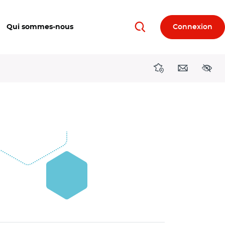
Qui sommes-nous
Connexion
Rechercher
Directions région
Contact
Acces