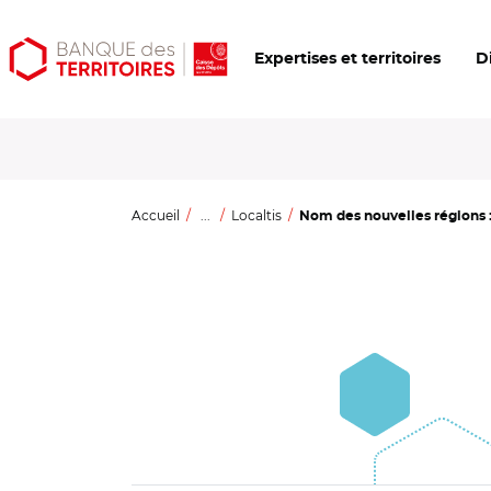
Aller
Aller
Ouvrir
Expertises et territoires
D
au
au
les
contenu
menu
outils
principal
principal
d'accessibilité
Accueil
...
Localtis
Nom des nouvelles régions : 