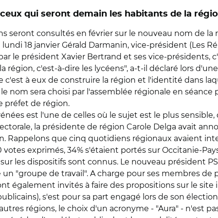
ceux qui seront demain les habitants de la régi
ns seront consultés en février sur le nouveau nom de la 
lundi 18 janvier Gérald Darmanin, vice-président (Les Rép
r le président Xavier Bertrand et ses vice-présidents, c
 région, c'est-à-dire les lycéens", a-t-il déclaré lors d'u
e c'est à eux de construire la région et l'identité dans laqu
 le nom sera choisi par l'assemblée régionale en séance p
 préfet de région.
s est l'une de celles où le sujet est le plus sensible, de 
lectorale, la présidente de région Carole Delga avait an
on. Rappelons que cinq quotidiens régionaux avaient inte
votes exprimés, 34% s'étaient portés sur Occitanie-Pays 
 sur les dispositifs sont connus. Le nouveau président P
cé un "groupe de travail". A charge pour ses membres de pr
 également invités à faire des propositions sur le site 
icains), s'est pour sa part engagé lors de son élection 
utres régions, le choix d'un acronyme - "Aura" - n'est pa