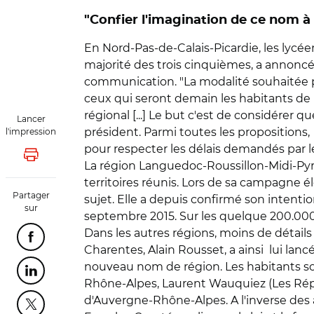
"Confier l'imagination de ce nom à 
En Nord-Pas-de-Calais-Picardie, les lycée
majorité des trois cinquièmes, a annoncé 
communication. "La modalité souhaitée pa
ceux qui seront demain les habitants de la
régional [...] Le but c'est de considérer qu
Lancer
président. Parmi toutes les propositions,
l'impression
pour respecter les délais demandés par le
Lancer l'impression
La région Languedoc-Roussillon-Midi-Pyrénée
territoires réunis. Lors de sa campagne é
Partager
sujet. Elle a depuis confirmé son intenti
sur
septembre 2015. Sur les quelque 200.000 
Dans les autres régions, moins de détails
Partager cette page sur Facebook
Charentes, Alain Rousset, a ainsi lui lan
nouveau nom de région. Les habitants sont
Partager cette page sur Linkedin
Rhône-Alpes, Laurent Wauquiez (Les Républ
d'Auvergne-Rhône-Alpes. A l'inverse des a
Partager cette page sur Twitter