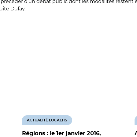
a précéder d'un débat public dont les modalités restent en
uite Dufay.
ACTUALITÉ LOCALTIS
Régions : le 1er janvier 2016,