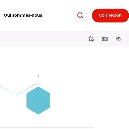
Qui sommes-nous
Connexion
Rechercher
Directions région
Contact
Acces