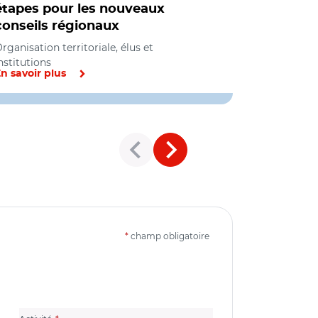
étapes pour les nouveaux
rebaptis
conseils régionaux
rganisation territoriale, élus et
nstitutions
n savoir plus
En savoir pl
*
champ obligatoire