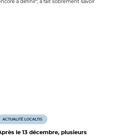
core à définir", a fait sobrement savoir
ACTUALITÉ LOCALTIS
ACTUALITÉ
Après le 13 décembre, plusieurs
Sept nom