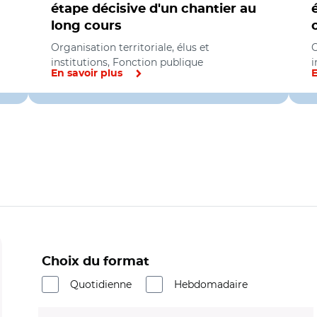
étape décisive d'un chantier au
long cours
Organisation territoriale, élus et
O
institutions, Fonction publique
i
En savoir plus
E
Choix du format
Quotidienne
Hebdomadaire