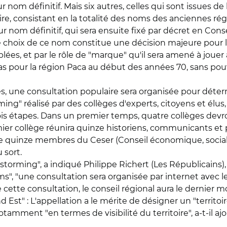
 nom définitif. Mais six autres, celles qui sont issues de 
re, consistant en la totalité des noms des anciennes ré
ur nom définitif, qui sera ensuite fixé par décret en Conse
Le choix de ce nom constitue une décision majeure pour 
s, et par le rôle de "marque" qu'il sera amené à jouer à 
s pour la région Paca au début des années 70, sans pouvo
une consultation populaire sera organisée pour déterm
ing" réalisé par des collèges d'experts, citoyens et élus,
rois étapes. Dans un premier temps, quatre collèges devr
ier collège réunira quinze historiens, communicants et 
ème quinze membres du Ceser (Conseil économique, social
 sort.
rming", a indiqué Philippe Richert (Les Républicains), p
s", "une consultation sera organisée par internet avec le
 cette consultation, le conseil régional aura le dernier mo
 Est" : L'appellation a le mérite de désigner un "territoi
tamment "en termes de visibilité du territoire", a-t-il ajo