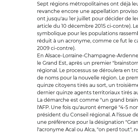
Sept régions métropolitaines ont déjà leur
revanche encore une appellation provisoi
ont jusqu'au 1er juillet pour décider de le
article du 10 décembre 2015 ci-contre). 
symbolique pour les populations rassemblée
réduit à un acronyme, comme ce fut le ca
2009 ci-contre).
En Alsace-Lorraine-Champagne-Ardennes, 
le Grand Est, après un premier "brainstorm
régional. Le processus se déroulera en t
de noms pour la nouvelle région. Le prem
quinze citoyens tirés au sort, un troisi
dernier quinze agents territoriaux tirés au
La démarche est comme "un grand brainsto
l'AFP. Une fois qu'auront émergé "4-5 nom
président du Conseil régional. A l'issue de
une préférence pour la désignation "Grand
l'acronyme Acal ou Alca, "on perd tout", no