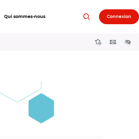
Qui sommes-nous
Connexion
Rechercher
Directions région
Contact
Acces