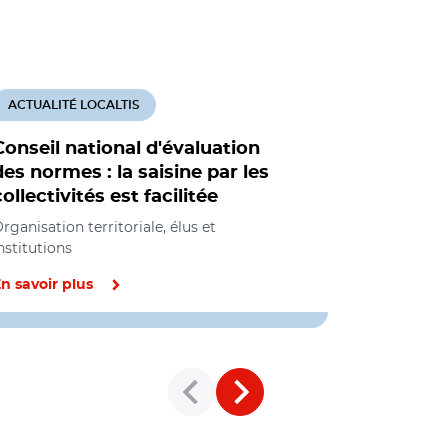
ACTUALITÉ LOCALTIS
ACTUALITÉ
Conseil national d'évaluation
Le Sénat
des normes : la saisine par les
pour plus
collectivités est facilitée
normativ
rganisation territoriale, élus et
Organisation 
nstitutions
institutions
urbanisme
n savoir plus
En savoir pl