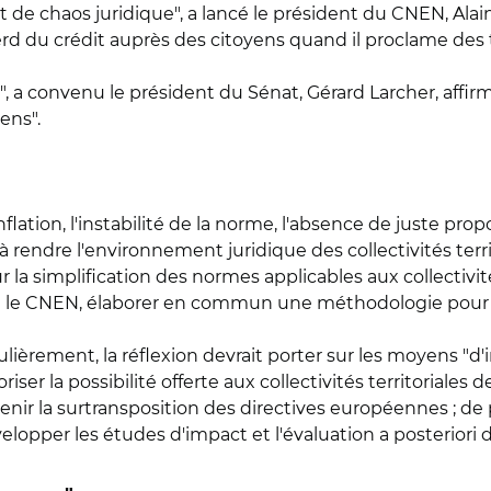
tat de chaos juridique", a lancé le président du CNEN, Ala
perd du crédit auprès des citoyens quand il proclame des
s", a convenu le président du Sénat, Gérard Larcher, affirm
ens".
nflation, l'instabilité de la norme, l'absence de juste pro
 à rendre l'environnement juridique des collectivités territ
la simplification des normes applicables aux collectivités.
t le CNEN, élaborer en commun une méthodologie pour si
ièrement, la réflexion devrait porter sur les moyens "d'
iser la possibilité offerte aux collectivités territoriales 
venir la surtransposition des directives européennes ; de
évelopper les études d'impact et l'évaluation a posteriori