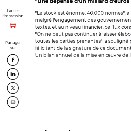
"Une dépense d'un milliard d'euros
Lancer
"Le stock est énorme, 40.000 normes", a a
l'impression
malgré l'engagement des gouvernements s
textes, et au niveau financier, ce flux co
Lancer l'impression
"On ne peut pas continuer à laisser élabor
toutes les parties prenantes", a souligné 
Partager
félicitant de la signature de ce document
sur
Un bilan annuel de la mise en œuvre de la 
Partager cette page sur Facebook
Partager cette page sur Linkedin
Partager cette page sur Twitter
Partager cette page sur Courriel