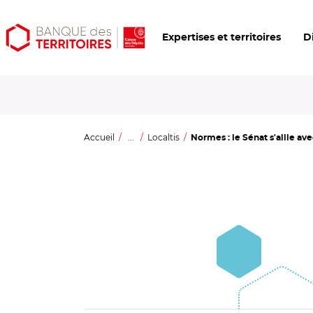
Aller
Aller
Ouvrir
Expertises et territoires
D
au
au
les
contenu
menu
outils
principal
principal
d'accessibilité
Accueil
...
Localtis
Normes : le Sénat s'allie avec