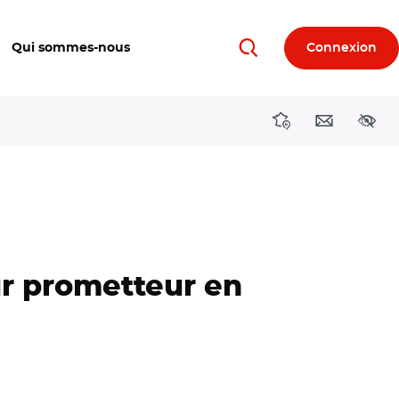
Qui sommes-nous
Connexion
Rechercher
Directions région
Contact
Acces
ur prometteur en