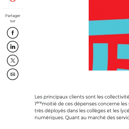
Lancer l'impression
Partager
sur
Partager cette page sur Facebook
Partager cette page sur Linkedin
Partager cette page sur Twitter
Partager cette page sur Courriel
Les principaux clients sont les collectiv
ère
1
moitié de ces dépenses concerne les s
très déployés dans les collèges et les l
numériques. Quant au marché des services 