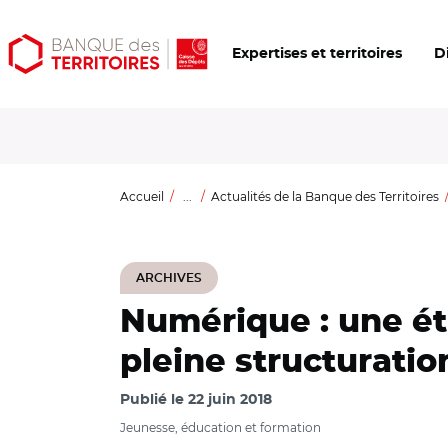
Aller
Aller
Ouvrir
Expertises et territoires
D
au
au
les
contenu
menu
outils
principal
principal
d'accessibilité
Accueil
...
Actualités de la Banque des Territoires
ARCHIVES
Numérique : une ét
pleine structuratio
Publié le
22 juin 2018
Jeunesse, éducation et formation