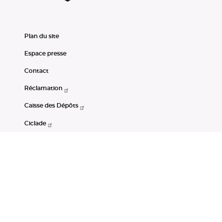
Plan du site
Espace presse
Contact
Réclamation
Caisse des Dépôts
Ciclade
CDC-Net
Consignations
Portail Open Data CDC
Restez connectés