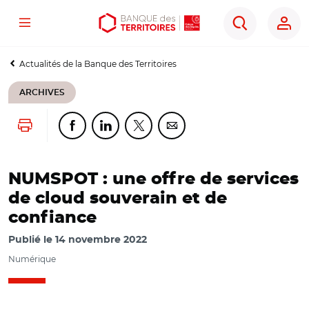
Menu
Aller
Aller
Ouvrir
Rechercher
au
au
les
contenu
menu
outils
Actualités de la Banque des Territoires
principal
principal
d'accessibilité
ARCHIVES
Lancer l'impression
Partager cette page sur Facebook
Partager cette page sur Linkedin
Partager cette page sur Twitter
Partager cette page sur Co
NUMSPOT : une offre de services
de cloud souverain et de
confiance
Publié le
14 novembre 2022
Numérique