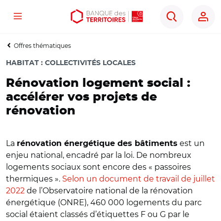
Menu
Aller
Aller
Ouvrir
Rechercher
au
au
les
contenu
menu
outils
Offres thématiques
principal
principal
d'accessibilité
HABITAT
:
COLLECTIVITÉS LOCALES
Rénovation logement social :
accélérer vos projets de
rénovation
La
est un
rénovation énergétique des bâtiments
enjeu national, encadré par la loi. De nombreux
logements sociaux sont encore des « passoires
thermiques ».
Selon un document de travail de juillet
2022
de l’Observatoire national de la rénovation
énergétique (ONRE), 460 000 logements du parc
social étaient classés d’étiquettes F ou G par le