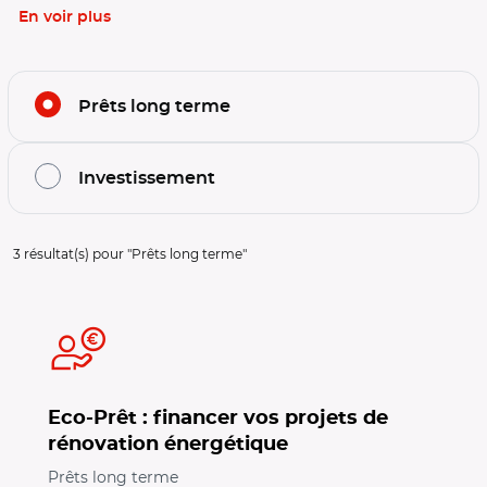
En voir plus
Filtrer l'offre par thématiques
Prêts long terme
Investissement
Filtrage de l'offre sur la thématique :
Prêts long terme
3
résultat(s) pour "
Prêts long terme
"
Eco-Prêt : financer vos projets de
rénovation énergétique
Prêts long terme