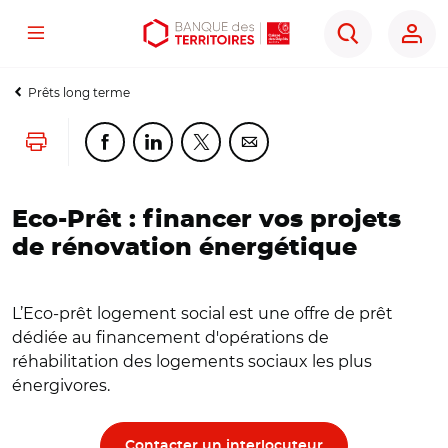
Menu
Aller
Aller
Ouvrir
Rechercher
au
au
les
contenu
menu
outils
Prêts long terme
principal
principal
d'accessibilité
Lancer l'impression
Partager cette page sur Facebook
Partager cette page sur Linkedin
Partager cette page sur Twitter
Partager cette page sur Co
Eco-Prêt : financer vos projets
de rénovation énergétique
L’Eco-prêt logement social est une offre de prêt
dédiée au financement d'opérations de
réhabilitation des logements sociaux les plus
énergivores.
Contacter un interlocuteur