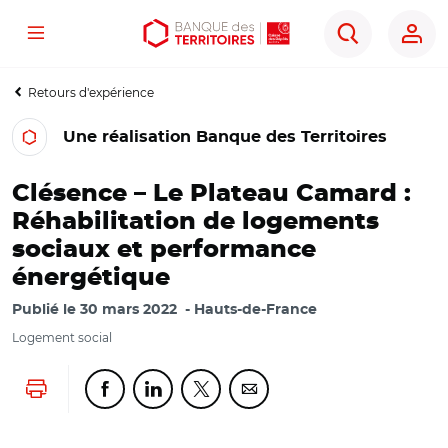
Menu
Aller
Aller
Ouvrir
Rechercher
au
au
les
contenu
menu
outils
Retours d'expérience
principal
principal
d'accessibilité
Une réalisation Banque des Territoires
Clésence – Le Plateau Camard :
Réhabilitation de logements
sociaux et performance
énergétique
Publié le
30 mars 2022
Hauts-de-France
Logement social
Lancer l'impression
Partager cette page sur Facebook
Partager cette page sur Linkedin
Partager cette page sur Twitter
Partager cette page sur Co