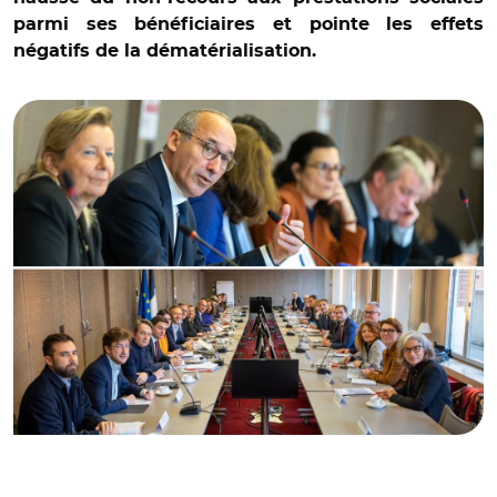
parmi ses bénéficiaires et pointe les effets
négatifs de la dématérialisation.
© @christophe_p/ Paul Christophe avec les acteurs
associatifs du Pacte des solidarités.