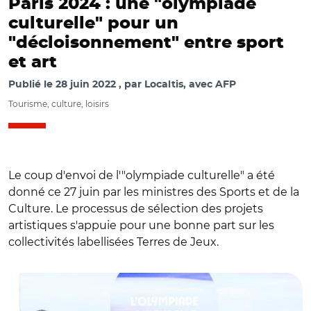
Paris 2024 : une "olympiade
culturelle" pour un
"décloisonnement" entre sport
et art
Publié le
28 juin 2022
par
Localtis, avec AFP
Tourisme, culture, loisirs
Le coup d'envoi de l'"olympiade culturelle" a été
donné ce 27 juin par les ministres des Sports et de la
Culture. Le processus de sélection des projets
artistiques s'appuie pour une bonne part sur les
collectivités labellisées Terres de Jeux.
© @AOC1978/ Tony Estanguet, Amélie Oudéa-Castéra et
Rima Abdul Malak