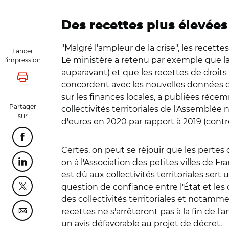
Des recettes plus élevée
"Malgré l'ampleur de la crise", les recet
Lancer
Le ministère a retenu par exemple que la 
l'impression
auparavant) et que les recettes de droits
Lancer l'impression
concordent avec les nouvelles données 
sur les finances locales, a publiées réce
Partager
collectivités territoriales de l'Assemblée 
sur
d'euros en 2020 par rapport à 2019 (contre 
Partager cette page sur Facebook
Certes, on peut se réjouir que les perte
on à l'Association des petites villes de F
Partager cette page sur Linkedin
est dû aux collectivités territoriales sert
question de confiance entre l'État et les c
Partager cette page sur Twitter
des collectivités territoriales et notamm
recettes ne s'arrêteront pas à la fin de 
Partager cette page sur Courriel
un avis défavorable au projet de décret.