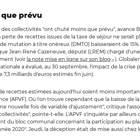
s que prévu
tes des collectivités "ont chuté moins que prévu", avance
perte de recettes issues de la taxe de séjour ne serait 
 de mutation à titre onéreux (DMTO) baisseraient de 15% 
que Jean-René Cazeneuve, député (LREM) chargé d'une m
mment (voir
la note mise en ligne sur son blog
). Globale
nationale a évalué, au 30 septembre, l'impact de la crise p
7,3 milliards d'euros estimés fin juin).
s de recettes estimées aujourd'hui soient moins importan
rance (APVF). Où l'on trouve cependant que la baisse de la
 une nouvelle fois de variable d'ajustement", critique l'a
ollectivités", pointe-t-elle. L'APVF s'inquiète par ailleu
ent du bloc communal concernant la participation au plan
l'année 2020". Jeudi, la déception était de mise aussi ch