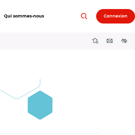
Qui sommes-nous
Connexion
Rechercher
Directions région
Contact
Acces