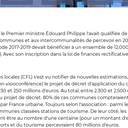
 le Premier ministre Édouard Philippe l'avait qualifiée d
x communes et aux intercommunalités de percevoir en 
riode 2017-2019 devait bénéficier à un ensemble de 12.0
). Avec son inscription dans la loi de finances rectificativ
s locales (CFL) s'est vu notifier de nouvelles estimation
n visioconférence) le projet de décret d'application du 
30 et 250 millions d'euros. Au total, entre 2.300 et 2.5
t du projet de décret. 80% de ces communes compteraient
r France urbaine. Toujours selon l'association : parmi le
unes classées stations de tourisme. De leur côté, les
nt être au nombre d'une centaine (pour un montant d'env
orts et du tourisme percevraient 80 millions d'euros.