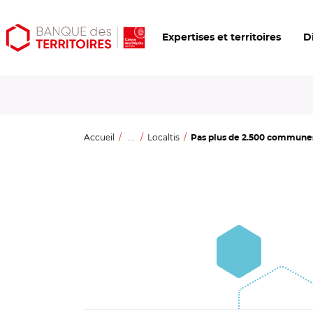
Aller
Aller
Ouvrir
Expertises et territoires
D
au
au
les
contenu
menu
outils
principal
principal
d'accessibilité
Accueil
...
Localtis
Pas plus de 2.500 communes 