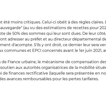
ont été moins critiques. Celui-ci obéit à des règles clai
e de sauvegarde" (au vu des estimations de recettes pour
te de 50% des sommes qui leur sont dues. De leur côté
ont adresser au préfet et au directeur départemental de
 d'acompte. S'ils y ont droit, ce dernier leur sera ver
 communes et EPCI concernés avant le 1er juin 2021, a
ns de France urbaine, le mécanisme de compensation de
utien aux autorités organisatrices de la mobilité situ
oi de finances rectificative (laquelle sera présentée en
des avances remboursables pour les pertes tarifaires.