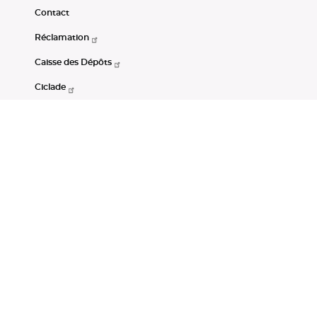
Contact
Réclamation
Caisse des Dépôts
Ciclade
CDC-Net
Consignations
Portail Open Data CDC
Restez connectés
LinkedIn
Youtube
Instagram
RSS
Mentions légales
CGU
Données personnelles