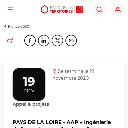
Menu
Aller
Aller
Ouvrir
Rechercher
au
au
les
contenu
menu
outils
France 2030
principal
principal
d'accessibilité
Lancer l'impression
Partager cette page sur Facebook
Partager cette page sur Linkedin
Partager cette page sur Twitter
Partager cette page sur Co
Se termine le 19
novembre 2020
19
Nov
Appel à projets
PAYS DE LA LOIRE - AAP « Ingénierie