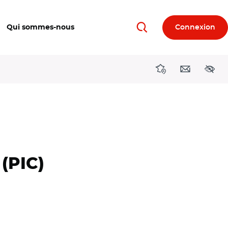
Qui sommes-nous
Connexion
Rechercher
Directions région
Contact
Acces
(PIC)