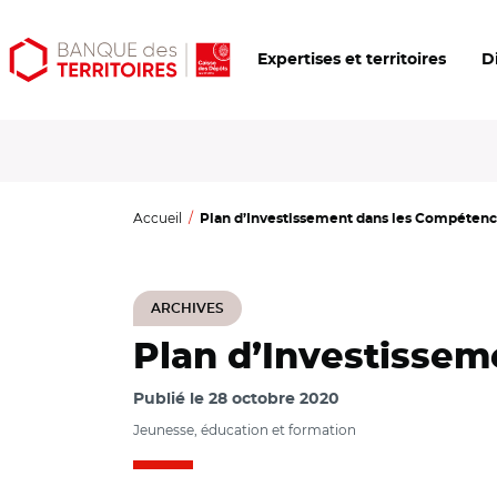
Aller
Aller
Ouvrir
Expertises et territoires
D
au
au
les
contenu
menu
outils
principal
principal
d'accessibilité
Accueil
Plan d’Investissement dans les Compétence
ARCHIVES
Plan d’Investissem
Publié le
28 octobre 2020
Jeunesse, éducation et formation