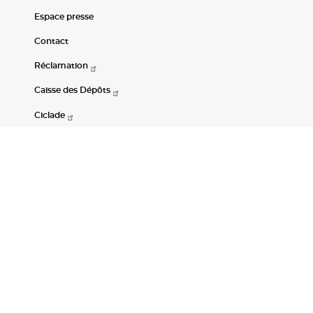
Espace presse
Contact
Réclamation
Caisse des Dépôts
Ciclade
CDC-Net
Consignations
Portail Open Data CDC
Restez connectés
LinkedIn
Youtube
Instagram
RSS