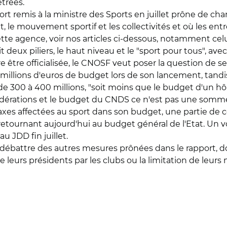
trées.
rt remis à la ministre des Sports en juillet prône de ch
at, le mouvement sportif et les collectivités et où les ent
ette agence, voir nos articles ci-dessous, notamment celui 
deux piliers, le haut niveau et le "sport pour tous", avec 
ore être officialisée, le CNOSF veut poser la question de
millions d'euros de budget lors de son lancement, tandi
00 à 400 millions, "soit moins que le budget d'un hôpit
fédérations et le budget du CNDS ce n'est pas une somme 
taxes affectées au sport dans son budget, une partie de 
lé) retournant aujourd'hui au budget général de l'Etat. U
u JDD fin juillet.
 débattre des autres mesures prônées dans le rapport, d
e leurs présidents par les clubs ou la limitation de leurs