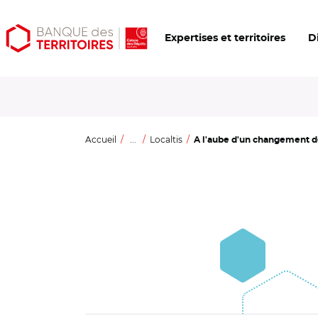
Aller
Aller
Ouvrir
Expertises et territoires
D
au
au
les
contenu
menu
outils
principal
principal
d'accessibilité
Accueil
...
Localtis
A l'aube d'un changement d