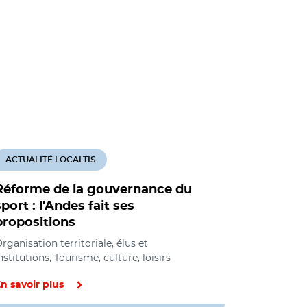
ACTUALITÉ LOCALTIS
ACTUALITÉ
Réforme de la gouvernance du
Marc San
sport : l'Andes fait ses
nous ign
propositions
pilotage 
sport"
rganisation territoriale, élus et
nstitutions, Tourisme, culture, loisirs
Tourisme, cul
territoriale, 
n savoir plus
En savoir pl