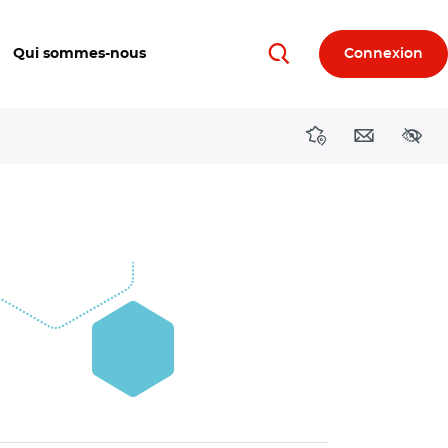
Qui sommes-nous
Connexion
Rechercher
Directions région
Contact
Acces