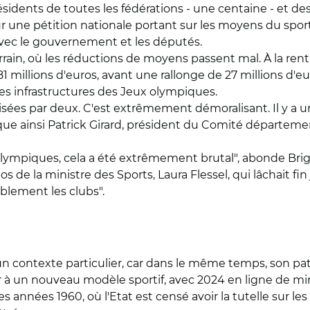
résidents de toutes les fédérations - une centaine - et de
 une pétition nationale portant sur les moyens du sport,
 avec le gouvernement et les députés.
terrain, où les réductions de moyens passent mal. À la rent
millions d'euros, avant une rallonge de 27 millions d'eur
s les infrastructures des Jeux olympiques.
isées par deux. C'est extrêmement démoralisant. Il y a u
que ainsi Patrick Girard, président du Comité départeme
olympiques, cela a été extrêmement brutal", abonde Brig
 de la ministre des Sports, Laura Flessel, qui lâchait fin 
ablement les clubs".
un contexte particulier, car dans le même temps, son pa
à un nouveau modèle sportif, avec 2024 en ligne de mir
s années 1960, où l'Etat est censé avoir la tutelle sur le