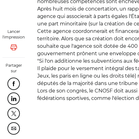
nombreuses compétences sont enchevê
Après huit mois de concertation, un rappo
agence qui associerait à parts égales l'Ét
une part minoritaire (sur la création de c
Cette agence coordonnerait et financerait 
Lancer
l'impression
territoire. Alors que sa création doit enc
souhaite que l'agence soit dotée de 400 
Lancer l'impression
gouvernement prônent une enveloppe de 3
"Si l'on additionne les subventions aux 
Partager
Il plaide pour le versement intégral des 
sur
Jeux, les paris en ligne ou les droits té
députés de la majorité dans une tribune a
Partager cette page sur Facebook
Lors de son congrès, le CNOSF doit aussi
fédérations sportives, comme l'élection d
Partager cette page sur Linkedin
Partager cette page sur Twitter
Partager cette page sur Courriel