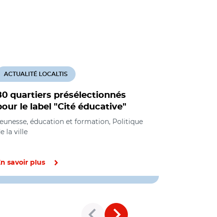
ACTUALITÉ LOCALTIS
ACTUALITÉ
80 quartiers présélectionnés
Les 80 ter
pour le label "Cité éducative"
éducativ
eunesse, éducation et formation, Politique
Jeunesse, éd
e la ville
de la ville
n savoir plus
En savoir pl