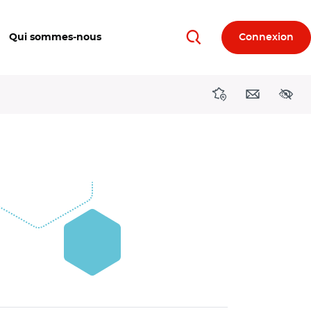
Qui sommes-nous
Connexion
Rechercher
Directions région
Contact
Acces