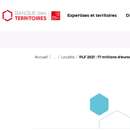
Aller
Aller
Ouvrir
Expertises et territoires
D
au
au
les
contenu
menu
outils
principal
principal
d'accessibilité
Accueil
...
Localtis
PLF 2021 : 17 millions d’euro