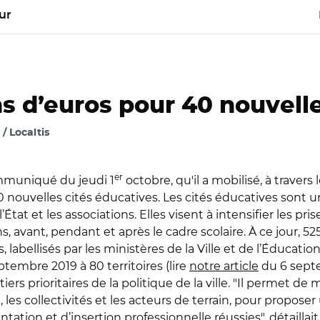
ur
ons d’euros pour 40 nouvell
 / Localtis
er
ommuniqué du jeudi 1
octobre, qu'il a mobilisé, à travers 
 nouvelles cités éducatives. Les cités éducatives sont un
 l’État et les associations. Elles visent à intensifier les 
ns, avant, pendant et après le cadre scolaire. À ce jour, 
abellisés par les ministères de la Ville et de l’Éducation
ptembre 2019 à 80 territoires (lire
notre article
du 6 septe
s prioritaires de la politique de la ville. "Il permet de
tat, les collectivités et les acteurs de terrain, pour pro
ntation et d’insertion professionnelle réussies", détailla