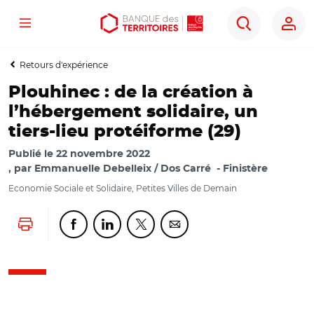
Menu
Aller
Aller
Ouvrir
Rechercher
au
au
les
contenu
menu
outils
Retours d'expérience
principal
principal
d'accessibilité
Plouhinec : de la création à
l’hébergement solidaire, un
tiers-lieu protéiforme (29)
Publié le
22 novembre 2022
par
Emmanuelle Debelleix / Dos Carré
Finistère
Economie Sociale et Solidaire, Petites Villes de Demain
Lancer l'impression
Partager cette page sur Facebook
Partager cette page sur Linkedin
Partager cette page sur Twitter
Partager cette page sur Co