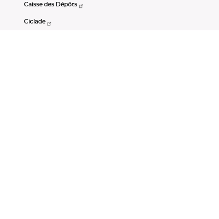
Caisse des Dépôts
Ciclade
CDC-Net
Consignations
Portail Open Data CDC
Restez connectés
LinkedIn
Youtube
Instagram
RSS
Mentions légales
CGU
Données personnelles
Accessibilité : non conforme
DSP2
Instruments financiers
Gestion des cookies
© Banque des Territoires 2026. Tous droits réservés.