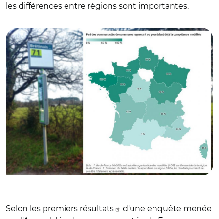
les différences entre régions sont importantes.
© DR avec ADCF et AR/ Source: Résultats provisoires de
l'enquête ADCF (avril 2021) • Créé avec Datawrapper
Selon les
premiers résultats
d'une enquête menée