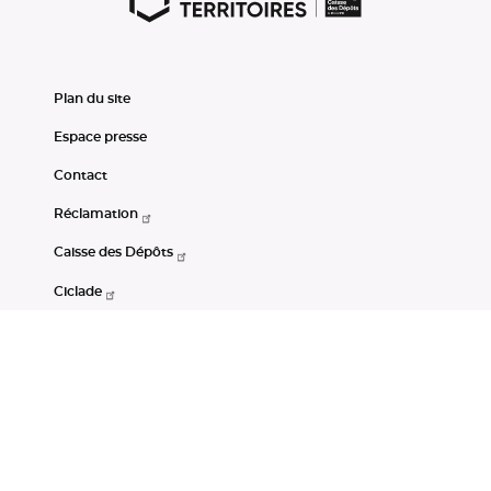
Plan du site
Espace presse
Contact
Réclamation
Caisse des Dépôts
Ciclade
CDC-Net
Consignations
Portail Open Data CDC
Restez connectés