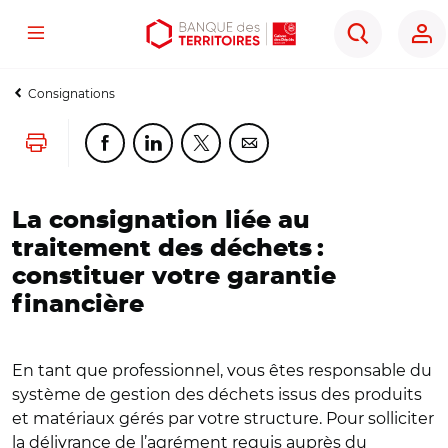
Menu
Aller
Aller
Ouvrir
Rechercher
au
au
les
contenu
menu
outils
Consignations
principal
principal
d'accessibilité
Lancer l'impression
Partager cette page sur Facebook
Partager cette page sur Linkedin
Partager cette page sur Twitter
Partager cette page sur Co
La consignation liée au
traitement des déchets :
constituer votre garantie
financière
En tant que professionnel, vous êtes responsable du
système de gestion des déchets issus des produits
et matériaux gérés par votre structure. Pour solliciter
la délivrance de l’agrément requis auprès du