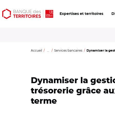
Aller
Aller
Ouvrir
Expertises et territoires
D
au
au
les
contenu
menu
outils
principal
principal
d'accessibilité
Accueil
...
Services bancaires
Dynamiser la gesti
Dynamiser la gesti
trésorerie grâce a
terme