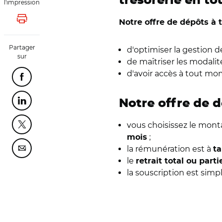
trésorerie en to
l'impression
Lancer l'impression
Notre offre de dépôts à
Partager
d'optimiser la gestion de
sur
de maîtriser les modali
d'avoir accès à tout mo
Partager cette page sur Facebook
Notre offre de 
Partager cette page sur Linkedin
vous choisissez le mont
Partager cette page sur Twitter
;
mois
la rémunération est à
ta
Partager cette page sur Courriel
le
retrait total ou parti
la souscription est simp