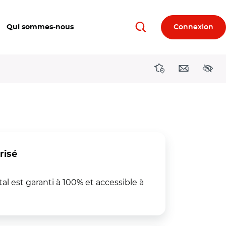
Qui sommes-nous
Connexion
Rechercher
Directions région
Contact
Acces
risé
tal est garanti à 100% et accessible à